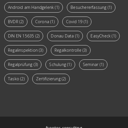
Android am Handgelenk
(1)
Besuchererfassung
(1)
BVDR
(2)
Corona
(1)
Covid 19
(1)
DIN EN 15635
(2)
Donau Data
(1)
EasyCheck
(1)
Regalinspektion
(3)
Regalkontrolle
(3)
Regalprüfung
(3)
Schulung
(1)
Seminar
(1)
Tasko
(2)
Zertifizierung
(2)
freetec consulting