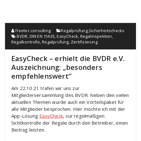
freetec consulting
Regalprüfung
,
Sicherheitschecks
BVDR
,
DIN EN 15635
,
EasyCheck
,
Regalinspektion
,
Regalkontrolle
,
Regalprüfung
,
Zertifizierung
EasyCheck – erhielt die BVDR e.V.
Auszeichnung: „besonders
empfehlenswert“
Am 22.10.21 trafen wir uns zur
Mitgliederversammlung des BVDR. Neben den vielen
aktuellen Themen wurde auch ein Vorteilspaket für
alle Mitglieder besprochen. Hier möchte ich mit der
App-Lösung
EasyCheck
, zur regelmäßigen
Sichtkontrolle der Regale durch den Betreiber, einen
Beitrag leisten.