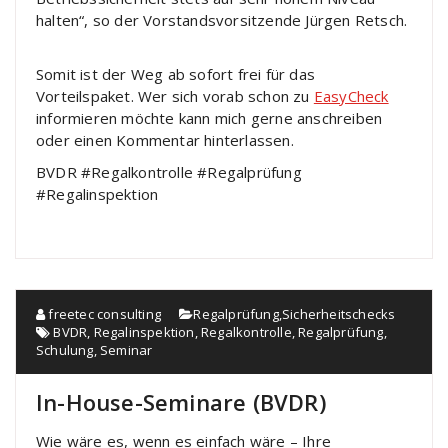
halten“, so der Vorstandsvorsitzende Jürgen Retsch.
Somit ist der Weg ab sofort frei für das
Vorteilspaket. Wer sich vorab schon zu
EasyCheck
informieren möchte kann mich gerne anschreiben
oder einen Kommentar hinterlassen.
BVDR #Regalkontrolle #Regalprüfung
#Regalinspektion
freetec consulting
Regalprüfung
,
Sicherheitschecks
BVDR
,
Regalinspektion
,
Regalkontrolle
,
Regalprüfung
,
Schulung
,
Seminar
In-House-Seminare (BVDR)
Wie wäre es, wenn es einfach wäre – Ihre