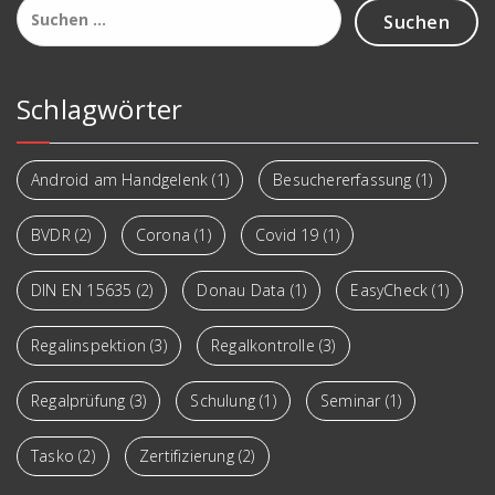
Suchen
nach:
Schlagwörter
Android am Handgelenk
(1)
Besuchererfassung
(1)
BVDR
(2)
Corona
(1)
Covid 19
(1)
DIN EN 15635
(2)
Donau Data
(1)
EasyCheck
(1)
Regalinspektion
(3)
Regalkontrolle
(3)
Regalprüfung
(3)
Schulung
(1)
Seminar
(1)
Tasko
(2)
Zertifizierung
(2)